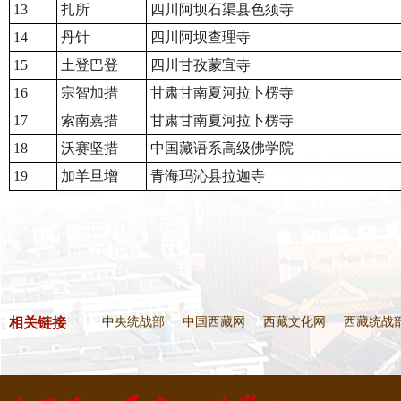
13
扎所
四川阿坝石渠县色须寺
14
丹针
四川阿坝查理寺
15
土登巴登
四川甘孜蒙宜寺
16
宗智加措
甘肃甘南夏河拉卜楞寺
17
索南嘉措
甘肃甘南夏河拉卜楞寺
18
沃赛坚措
中国藏语系高级佛学院
19
加羊旦增
青海玛沁县拉迦寺
相关链接
中央统战部
中国西藏网
西藏文化网
西藏统战