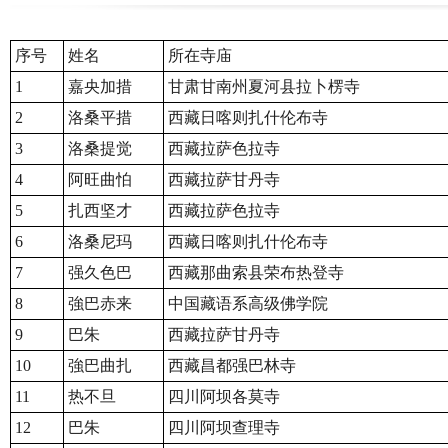
序号
姓名
所在寺庙
1
嘉央加措
甘肃甘南州夏河县拉卜楞寺
2
洛桑平措
西藏日喀则扎什伦布寺
3
洛桑提觉
西藏拉萨色拉寺
4
阿旺曲怕
西藏拉萨甘丹寺
5
扎西坚才
西藏拉萨色拉寺
6
洛桑尼玛
西藏日喀则扎什伦布寺
7
强久色巴
西藏那曲索县荣布热登寺
8
強巴赤来
中国藏语系高级佛学院
9
巴朱
西藏拉萨甘丹寺
10
強巴曲扎
西藏昌都强巴林寺
11
热不旦
四川阿坝各莫寺
12
巴朱
四川阿坝查理寺